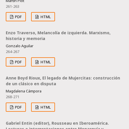
Martín Plot
261-263
PDF
HTML
Enzo Traverso, Melancolía de izquierda. Marxismo,
historia y memoria
Gonzalo Aguilar
264-267
PDF
HTML
Anne Boyd Rioux, El legado de Mujercitas: construcción
de un clásico en disputa
Magdalena Cámpora
268-271
PDF
HTML
Gabriel Entin (editor), Rousseau en Iberoamérica.
Lecturas e interpretaciones entre Monarquía y