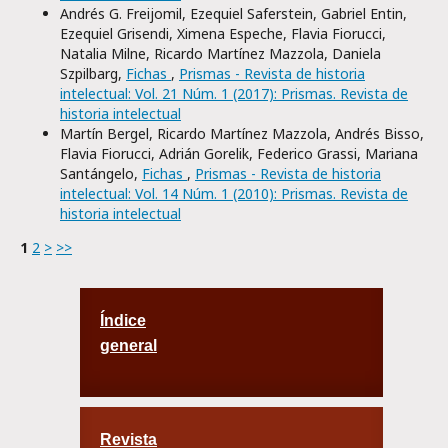
Andrés G. Freijomil, Ezequiel Saferstein, Gabriel Entin,
Ezequiel Grisendi, Ximena Espeche, Flavia Fiorucci,
Natalia Milne, Ricardo Martínez Mazzola, Daniela
Szpilbarg,
Fichas
,
Prismas - Revista de historia
intelectual: Vol. 21 Núm. 1 (2017): Prismas. Revista de
historia intelectual
Martín Bergel, Ricardo Martínez Mazzola, Andrés Bisso,
Flavia Fiorucci, Adrián Gorelik, Federico Grassi, Mariana
Santángelo,
Fichas
,
Prismas - Revista de historia
intelectual: Vol. 14 Núm. 1 (2010): Prismas. Revista de
historia intelectual
1
2
>
>>
Índice
general
Revista