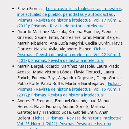
Flavia Fiorucci,
Los otros intelectuales: curas, maestros,
intelectuales de pueblo, periodistas y autodidactas
,
Prismas - Revista de historia intelectual: Vol. 17 Núm. 2
(2013): Prismas - Revista de historia intelectual
Ricardo Martínez Mazzola, Ximena Espeche, Ezequiel
Grisendi, Gabriel Entin, Andrés Freijomil, Martín Bergel,
Martín Ribadero, Ana Lucía Magrini, Cecilia Durán, Flavia
Fiorucci, Natalia Ávila, Alejandro Blanco,
Fichas
,
Prismas - Revista de historia intelectual: Vol. 22 Núm. 1
(2018): Prismas. Revista de historia intelectual
Martín Bergel, Ricardo Martínez Mazzola, Laura Prado
Acosta, María Victoria López, Flavia Fiorucci , Laura
Ehrlich, Eugenia Gay , Alejandro Dujovne , Diego García,
Pablo Roffé Pablo Roffé, Martina Garategaray ,
Fichas
,
Prismas - Revista de historia intelectual: Vol. 16 Núm. 1
(2012): Prismas. Revista de historia intelectual
Andrés G. Freijomil, Ezequiel Grisendi, Juan Manuel
Heredia, Flavia Fiorucci, Adrián Gorelik, Martina
Garategaray, Francisco Sosa, Gabriel Entin, Anahi
Ballent,
Fichas
,
Prismas - Revista de historia intelectual:
Vol. 25 Núm. 1 (2021): Prismas. Revista de historia