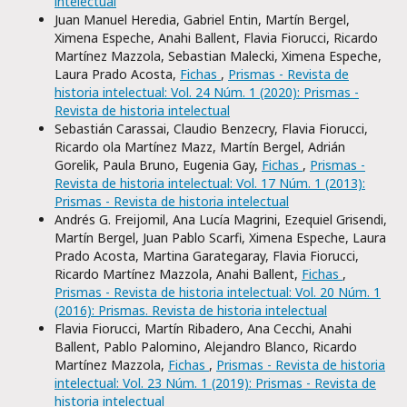
intelectual
Juan Manuel Heredia, Gabriel Entin, Martín Bergel,
Ximena Espeche, Anahi Ballent, Flavia Fiorucci, Ricardo
Martínez Mazzola, Sebastian Malecki, Ximena Espeche,
Laura Prado Acosta,
Fichas
,
Prismas - Revista de
historia intelectual: Vol. 24 Núm. 1 (2020): Prismas -
Revista de historia intelectual
Sebastián Carassai, Claudio Benzecry, Flavia Fiorucci,
Ricardo ola Martínez Mazz, Martín Bergel, Adrián
Gorelik, Paula Bruno, Eugenia Gay,
Fichas
,
Prismas -
Revista de historia intelectual: Vol. 17 Núm. 1 (2013):
Prismas - Revista de historia intelectual
Andrés G. Freijomil, Ana Lucía Magrini, Ezequiel Grisendi,
Martín Bergel, Juan Pablo Scarfi, Ximena Espeche, Laura
Prado Acosta, Martina Garategaray, Flavia Fiorucci,
Ricardo Martínez Mazzola, Anahi Ballent,
Fichas
,
Prismas - Revista de historia intelectual: Vol. 20 Núm. 1
(2016): Prismas. Revista de historia intelectual
Flavia Fiorucci, Martín Ribadero, Ana Cecchi, Anahi
Ballent, Pablo Palomino, Alejandro Blanco, Ricardo
Martínez Mazzola,
Fichas
,
Prismas - Revista de historia
intelectual: Vol. 23 Núm. 1 (2019): Prismas - Revista de
historia intelectual