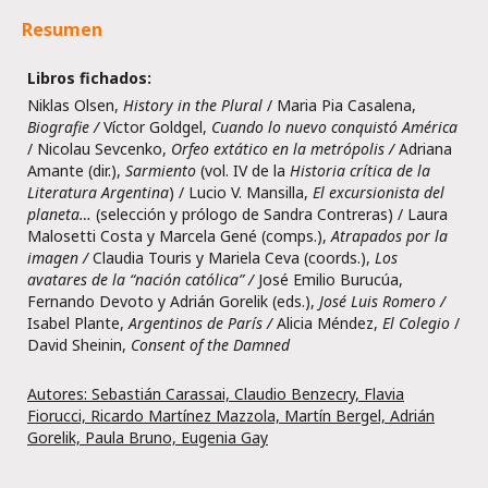
Resumen
Libros fichados:
Niklas Olsen,
History in the Plural
/ Maria Pia Casalena,
Biografie
/
Víctor Goldgel,
Cuando lo nuevo conquistó América
/ Nicolau Sevcenko,
Orfeo extático en la metrópolis /
Adriana
Amante (dir.),
Sarmiento
(vol. IV de la
Historia crítica de la
Literatura Argentina
) / Lucio V. Mansilla,
El excursionista del
planeta…
(selección y prólogo de Sandra Contreras) / Laura
Malosetti Costa y Marcela Gené (comps.),
Atrapados por la
imagen /
Claudia Touris y Mariela Ceva (coords.),
Los
avatares de la “nación católica” /
José Emilio Burucúa,
Fernando Devoto y Adrián Gorelik (eds.),
José Luis Romero /
Isabel Plante,
Argentinos de París /
Alicia Méndez,
El Colegio
/
David Sheinin,
Consent of the Damned
Autores: Sebastián Carassai, Claudio Benzecry, Flavia
Fiorucci, Ricardo Martínez Mazzola, Martín Bergel, Adrián
Gorelik, Paula Bruno, Eugenia Gay