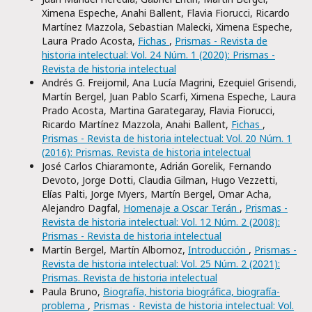
Ximena Espeche, Anahi Ballent, Flavia Fiorucci, Ricardo
Martínez Mazzola, Sebastian Malecki, Ximena Espeche,
Laura Prado Acosta,
Fichas
,
Prismas - Revista de
historia intelectual: Vol. 24 Núm. 1 (2020): Prismas -
Revista de historia intelectual
Andrés G. Freijomil, Ana Lucía Magrini, Ezequiel Grisendi,
Martín Bergel, Juan Pablo Scarfi, Ximena Espeche, Laura
Prado Acosta, Martina Garategaray, Flavia Fiorucci,
Ricardo Martínez Mazzola, Anahi Ballent,
Fichas
,
Prismas - Revista de historia intelectual: Vol. 20 Núm. 1
(2016): Prismas. Revista de historia intelectual
José Carlos Chiaramonte, Adrián Gorelik, Fernando
Devoto, Jorge Dotti, Claudia Gilman, Hugo Vezzetti,
Elías Palti, Jorge Myers, Martín Bergel, Omar Acha,
Alejandro Dagfal,
Homenaje a Oscar Terán
,
Prismas -
Revista de historia intelectual: Vol. 12 Núm. 2 (2008):
Prismas - Revista de historia intelectual
Martín Bergel, Martín Albornoz,
Introducción
,
Prismas -
Revista de historia intelectual: Vol. 25 Núm. 2 (2021):
Prismas. Revista de historia intelectual
Paula Bruno,
Biografía, historia biográfica, biografía-
problema
,
Prismas - Revista de historia intelectual: Vol.