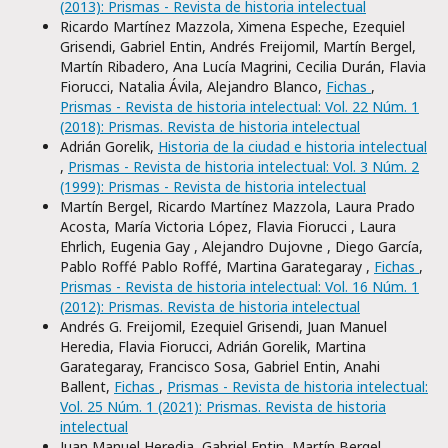
(2013): Prismas - Revista de historia intelectual
Ricardo Martínez Mazzola, Ximena Espeche, Ezequiel
Grisendi, Gabriel Entin, Andrés Freijomil, Martín Bergel,
Martín Ribadero, Ana Lucía Magrini, Cecilia Durán, Flavia
Fiorucci, Natalia Ávila, Alejandro Blanco,
Fichas
,
Prismas - Revista de historia intelectual: Vol. 22 Núm. 1
(2018): Prismas. Revista de historia intelectual
Adrián Gorelik,
Historia de la ciudad e historia intelectual
,
Prismas - Revista de historia intelectual: Vol. 3 Núm. 2
(1999): Prismas - Revista de historia intelectual
Martín Bergel, Ricardo Martínez Mazzola, Laura Prado
Acosta, María Victoria López, Flavia Fiorucci , Laura
Ehrlich, Eugenia Gay , Alejandro Dujovne , Diego García,
Pablo Roffé Pablo Roffé, Martina Garategaray ,
Fichas
,
Prismas - Revista de historia intelectual: Vol. 16 Núm. 1
(2012): Prismas. Revista de historia intelectual
Andrés G. Freijomil, Ezequiel Grisendi, Juan Manuel
Heredia, Flavia Fiorucci, Adrián Gorelik, Martina
Garategaray, Francisco Sosa, Gabriel Entin, Anahi
Ballent,
Fichas
,
Prismas - Revista de historia intelectual:
Vol. 25 Núm. 1 (2021): Prismas. Revista de historia
intelectual
Juan Manuel Heredia, Gabriel Entin, Martín Bergel,