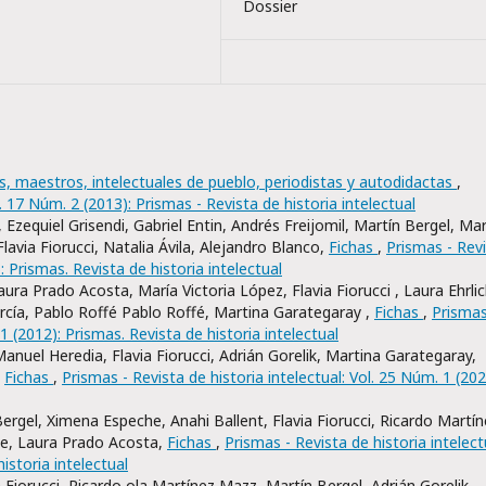
Dossier
as, maestros, intelectuales de pueblo, periodistas y autodidactas
,
l. 17 Núm. 2 (2013): Prismas - Revista de historia intelectual
zequiel Grisendi, Gabriel Entin, Andrés Freijomil, Martín Bergel, Mar
lavia Fiorucci, Natalia Ávila, Alejandro Blanco,
Fichas
,
Prismas - Rev
: Prismas. Revista de historia intelectual
ra Prado Acosta, María Victoria López, Flavia Fiorucci , Laura Ehrlic
rcía, Pablo Roffé Pablo Roffé, Martina Garategaray ,
Fichas
,
Prismas
 1 (2012): Prismas. Revista de historia intelectual
 Manuel Heredia, Flavia Fiorucci, Adrián Gorelik, Martina Garategaray,
,
Fichas
,
Prismas - Revista de historia intelectual: Vol. 25 Núm. 1 (202
ergel, Ximena Espeche, Anahi Ballent, Flavia Fiorucci, Ricardo Martí
he, Laura Prado Acosta,
Fichas
,
Prismas - Revista de historia intelect
istoria intelectual
 Fiorucci, Ricardo ola Martínez Mazz, Martín Bergel, Adrián Gorelik,