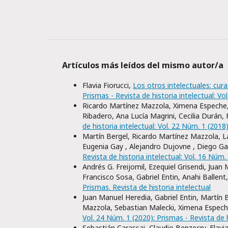
Artículos más leídos del mismo autor/a
Flavia Fiorucci,
Los otros intelectuales: cur
Prismas - Revista de historia intelectual: Vo
Ricardo Martínez Mazzola, Ximena Espeche, E
Ribadero, Ana Lucía Magrini, Cecilia Durán, F
de historia intelectual: Vol. 22 Núm. 1 (2018)
Martín Bergel, Ricardo Martínez Mazzola, Lau
Eugenia Gay , Alejandro Dujovne , Diego Ga
Revista de historia intelectual: Vol. 16 Núm.
Andrés G. Freijomil, Ezequiel Grisendi, Juan
Francisco Sosa, Gabriel Entin, Anahi Ballent
Prismas. Revista de historia intelectual
Juan Manuel Heredia, Gabriel Entin, Martín B
Mazzola, Sebastian Malecki, Ximena Espec
Vol. 24 Núm. 1 (2020): Prismas - Revista de h
Sebastián Carassai, Claudio Benzecry, Flavia