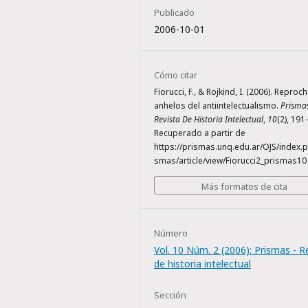
Publicado
2006-10-01
Cómo citar
Fiorucci, F., & Rojkind, I. (2006). Reproc
anhelos del antiintelectualismo.
Prismas
Revista De Historia Intelectual
,
10
(2), 191
Recuperado a partir de
https://prismas.unq.edu.ar/OJS/index.p
smas/article/view/Fiorucci2_prismas10
Más formatos de cita
Número
Vol. 10 Núm. 2 (2006): Prismas - R
de historia intelectual
Sección