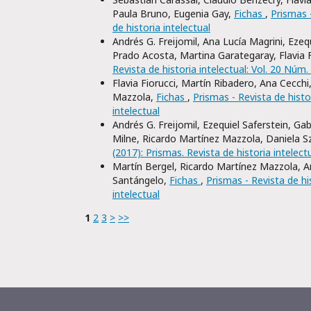
Paula Bruno, Eugenia Gay,
Fichas
,
Prismas -
de historia intelectual
Andrés G. Freijomil, Ana Lucía Magrini, Ezeq
Prado Acosta, Martina Garategaray, Flavia F
Revista de historia intelectual: Vol. 20 Núm.
Flavia Fiorucci, Martín Ribadero, Ana Cecch
Mazzola,
Fichas
,
Prismas - Revista de histor
intelectual
Andrés G. Freijomil, Ezequiel Saferstein, Gab
Milne, Ricardo Martínez Mazzola, Daniela S
(2017): Prismas. Revista de historia intelect
Martín Bergel, Ricardo Martínez Mazzola, And
Santángelo,
Fichas
,
Prismas - Revista de his
intelectual
1
2
3
>
>>