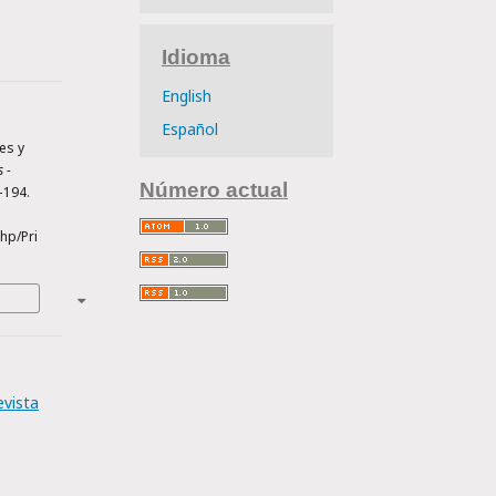
Idioma
English
Español
hes y
 -
Número actual
–194.
hp/Pri
evista