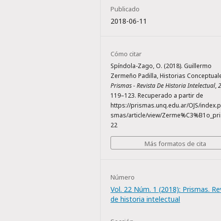
Publicado
2018-06-11
Cómo citar
Spíndola-Zago, O. (2018). Guillermo
Zermeño Padilla, Historias Conceptuale
Prismas - Revista De Historia Intelectual
,
119–123. Recuperado a partir de
https://prismas.unq.edu.ar/OJS/index.p
smas/article/view/Zerme%C3%B1o_pr
22
Más formatos de cita
Número
Vol. 22 Núm. 1 (2018): Prismas. Re
de historia intelectual