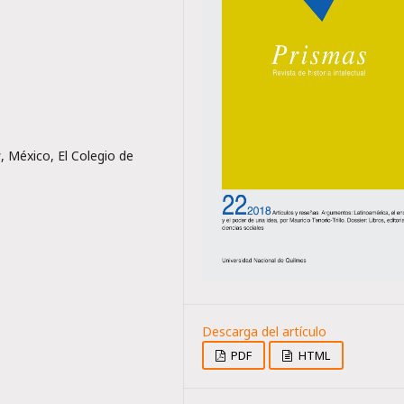
s
, México, El Colegio de
PDF
HTML