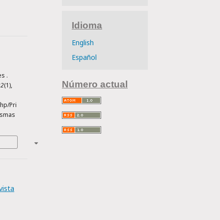
Idioma
English
Español
s .
Número actual
22
(1),
hp/Pri
ismas
vista