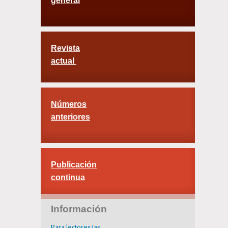
general
Revista
actual
Números
anteriores
Publicación
continua
Información
Para lectores/as