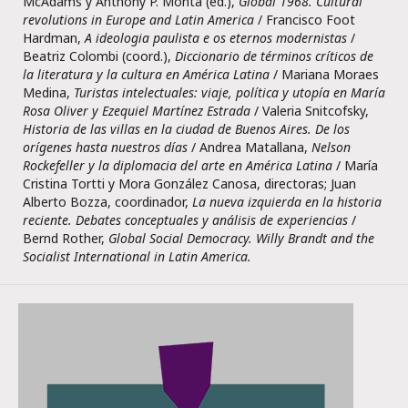
McAdams y Anthony P. Monta (ed.),
Global 1968. Cultural
revolutions in Europe and Latin America
/ Francisco Foot
Hardman,
A ideologia paulista e os eternos modernistas
/
Beatriz Colombi (coord.),
Diccionario de términos críticos de
la literatura y la cultura en América Latina
/ Mariana Moraes
Medina,
Turistas intelectuales: viaje, política y utopía en María
Rosa Oliver y Ezequiel Martínez Estrada
/ Valeria Snitcofsky,
Historia de las villas en la ciudad de Buenos Aires. De los
orígenes hasta nuestros días
/ Andrea Matallana,
Nelson
Rockefeller y la diplomacia del arte en América Latina
/ María
Cristina Tortti y Mora González Canosa, directoras; Juan
Alberto Bozza, coordinador,
La nueva izquierda en la historia
reciente. Debates conceptuales y análisis de experiencias
/
Bernd Rother,
Global Social Democracy. Willy Brandt and the
Socialist International in Latin America.