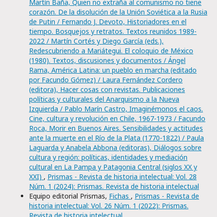
Martín Baña, Quien no extraña al comunismo no tiene
corazón. De la disolución de la Unión Soviética a la Rusia
de Putin / Fernando J. Devoto, Historiadores en el
tiempo. Bosquejos y retratos. Textos reunidos 1989-
2022 / Martín Cortés y Diego García (eds.),
Redescubriendo a Mariátegui. El coloquio de México
(1980). Textos, discusiones y documentos / Ángel
Rama, América Latina: un pueblo en marcha (editado
por Facundo Gómez) / Laura Fernández Cordero
(editora), Hacer cosas con revistas. Publicaciones
políticas y culturales del Anarquismo a la Nueva
Izquierda / Pablo Marín Castro, Imaginémonos el caos.
Cine, cultura y revolución en Chile, 1967-1973 / Facundo
Roca, Morir en Buenos Aires. Sensibilidades y actitudes
ante la muerte en el Río de la Plata (1770-1822) / Paula
Laguarda y Anabela Abbona (editoras), Diálogos sobre
cultura y región: políticas, identidades y mediación
cultural en La Pampa y Patagonia Central (siglos XX y
XXI)
,
Prismas - Revista de historia intelectual: Vol. 28
Núm. 1 (2024): Prismas. Revista de historia intelectual
Equipo editorial Prismas,
Fichas
,
Prismas - Revista de
historia intelectual: Vol. 26 Núm. 1 (2022): Prismas.
Revista de historia intelectual