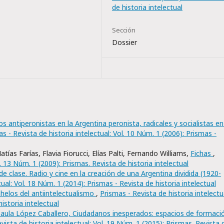
de historia intelectual
Sección
Dossier
s antiperonistas en la Argentina peronista, radicales y socialistas en
s - Revista de historia intelectual: Vol. 10 Núm. 1 (2006): Prismas -
ías Farías, Flavia Fiorucci, Elías Palti, Fernando Williams,
Fichas
,
l. 13 Núm. 1 (2009): Prismas. Revista de historia intelectual
e clase. Radio y cine en la creación de una Argentina dividida (1920-
tual: Vol. 18 Núm. 1 (2014): Prismas - Revista de historia intelectual
helos del antiintelectualismo
,
Prismas - Revista de historia intelectu
istoria intelectual
aula López Caballero, Ciudadanos inesperados: espacios de formaci
vista de historia intelectual: Vol. 19 Núm. 1 (2015): Prismas. Revista 