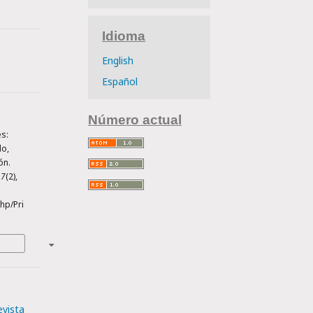
Idioma
English
Español
Número actual
es:
lo,
ón.
17
(2),
hp/Pri
evista