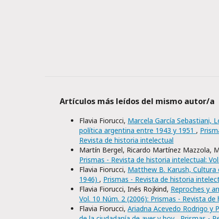
Artículos más leídos del mismo autor/a
Flavia Fiorucci,
Marcela García Sebastiani, Lo
política argentina entre 1943 y 1951
,
Prisma
Revista de historia intelectual
Martín Bergel, Ricardo Martínez Mazzola, Mat
Prismas - Revista de historia intelectual: Vo
Flavia Fiorucci,
Matthew B. Karush, Cultura d
1946)
,
Prismas - Revista de historia intelec
Flavia Fiorucci, Inés Rojkind,
Reproches y an
Vol. 10 Núm. 2 (2006): Prismas - Revista de h
Flavia Fiorucci,
Ariadna Acevedo Rodrigo y P
de la ciudadanía de ayer y hoy
,
Prismas - Re