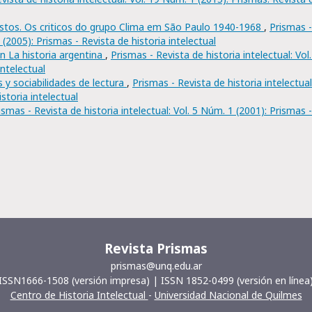
stos. Os criticos do grupo Clima em São Paulo 1940-1968
,
Prismas -
 (2005): Prismas - Revista de historia intelectual
en La historia argentina
,
Prismas - Revista de historia intelectual: Vol
intelectual
es y sociabilidades de lectura
,
Prismas - Revista de historia intelectual
storia intelectual
ismas - Revista de historia intelectual: Vol. 5 Núm. 1 (2001): Prismas -
Revista Prismas
prismas@unq.edu.ar
ISSN1666-1508 (versión impresa) | ISSN 1852-0499 (versión en línea
Centro de Historia Intelectual
-
Universidad Nacional de Quilmes