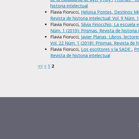
historia intelectual
Flavia Fiorucci,
Heloisa Pontes, Destinos Mi
Revista de historia intelectual: Vol. 9 Núm. 1
Flavia Fiorucci,
Silvia Finocchio, La escuela 
Núm. 1 (2010): Prismas. Revista de historia 
Flavia Fiorucci,
Javier Planas, Libros, lector
Vol. 22 Núm. 1 (2018): Prismas. Revista de hi
Flavia Fiorucci,
Los escritores y la SADE
,
Pr
Revista de historia intelectual
<<
<
1
2