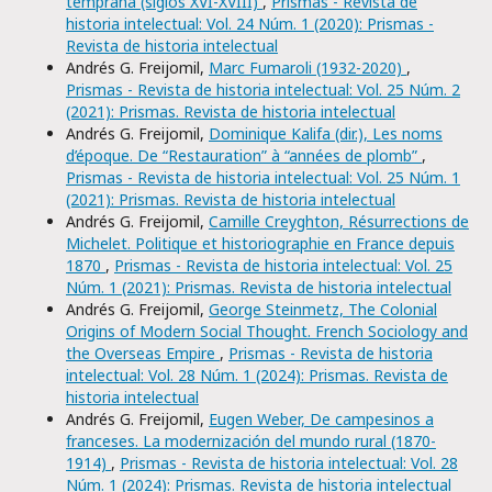
temprana (siglos XVI-XVIII)
,
Prismas - Revista de
historia intelectual: Vol. 24 Núm. 1 (2020): Prismas -
Revista de historia intelectual
Andrés G. Freijomil,
Marc Fumaroli (1932-2020)
,
Prismas - Revista de historia intelectual: Vol. 25 Núm. 2
(2021): Prismas. Revista de historia intelectual
Andrés G. Freijomil,
Dominique Kalifa (dir.), Les noms
d’époque. De “Restauration” à “années de plomb”
,
Prismas - Revista de historia intelectual: Vol. 25 Núm. 1
(2021): Prismas. Revista de historia intelectual
Andrés G. Freijomil,
Camille Creyghton, Résurrections de
Michelet. Politique et historiographie en France depuis
1870
,
Prismas - Revista de historia intelectual: Vol. 25
Núm. 1 (2021): Prismas. Revista de historia intelectual
Andrés G. Freijomil,
George Steinmetz, The Colonial
Origins of Modern Social Thought. French Sociology and
the Overseas Empire
,
Prismas - Revista de historia
intelectual: Vol. 28 Núm. 1 (2024): Prismas. Revista de
historia intelectual
Andrés G. Freijomil,
Eugen Weber, De campesinos a
franceses. La modernización del mundo rural (1870-
1914)
,
Prismas - Revista de historia intelectual: Vol. 28
Núm. 1 (2024): Prismas. Revista de historia intelectual