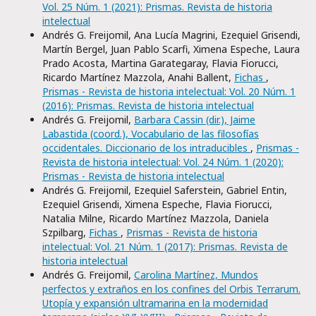
Vol. 25 Núm. 1 (2021): Prismas. Revista de historia
intelectual
Andrés G. Freijomil, Ana Lucía Magrini, Ezequiel Grisendi,
Martín Bergel, Juan Pablo Scarfi, Ximena Espeche, Laura
Prado Acosta, Martina Garategaray, Flavia Fiorucci,
Ricardo Martínez Mazzola, Anahi Ballent,
Fichas
,
Prismas - Revista de historia intelectual: Vol. 20 Núm. 1
(2016): Prismas. Revista de historia intelectual
Andrés G. Freijomil,
Barbara Cassin (dir.), Jaime
Labastida (coord.), Vocabulario de las filosofías
occidentales. Diccionario de los intraducibles
,
Prismas -
Revista de historia intelectual: Vol. 24 Núm. 1 (2020):
Prismas - Revista de historia intelectual
Andrés G. Freijomil, Ezequiel Saferstein, Gabriel Entin,
Ezequiel Grisendi, Ximena Espeche, Flavia Fiorucci,
Natalia Milne, Ricardo Martínez Mazzola, Daniela
Szpilbarg,
Fichas
,
Prismas - Revista de historia
intelectual: Vol. 21 Núm. 1 (2017): Prismas. Revista de
historia intelectual
Andrés G. Freijomil,
Carolina Martínez, Mundos
perfectos y extraños en los confines del Orbis Terrarum.
Utopía y expansión ultramarina en la modernidad