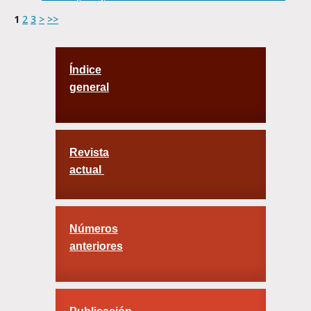
1
2
3
>
>>
Índice
general
Revista
actual
Números
anteriores