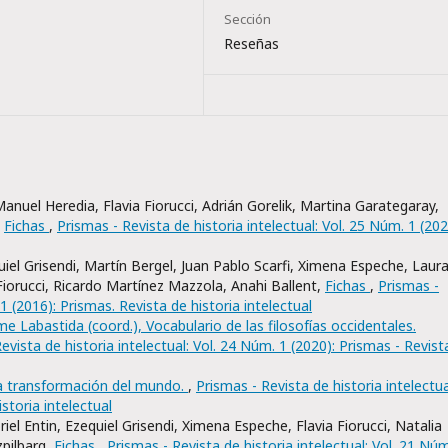
Sección
Reseñas
 Manuel Heredia, Flavia Fiorucci, Adrián Gorelik, Martina Garategaray,
,
Fichas
,
Prismas - Revista de historia intelectual: Vol. 25 Núm. 1 (202
uiel Grisendi, Martín Bergel, Juan Pablo Scarfi, Ximena Espeche, Laur
iorucci, Ricardo Martínez Mazzola, Anahi Ballent,
Fichas
,
Prismas -
 1 (2016): Prismas. Revista de historia intelectual
ime Labastida (coord.), Vocabulario de las filosofías occidentales.
evista de historia intelectual: Vol. 24 Núm. 1 (2020): Prismas - Revist
a transformación del mundo.
,
Prismas - Revista de historia intelectua
storia intelectual
riel Entin, Ezequiel Grisendi, Ximena Espeche, Flavia Fiorucci, Natalia
zpilbarg,
Fichas
,
Prismas - Revista de historia intelectual: Vol. 21 Núm