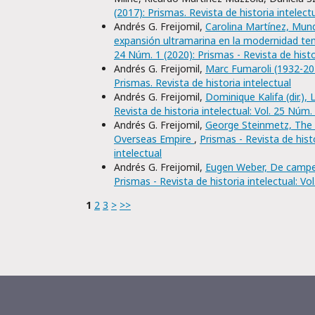
(2017): Prismas. Revista de historia intelect
Andrés G. Freijomil,
Carolina Martínez, Mund
expansión ultramarina en la modernidad tem
24 Núm. 1 (2020): Prismas - Revista de histo
Andrés G. Freijomil,
Marc Fumaroli (1932-2
Prismas. Revista de historia intelectual
Andrés G. Freijomil,
Dominique Kalifa (dir.)
Revista de historia intelectual: Vol. 25 Núm.
Andrés G. Freijomil,
George Steinmetz, The 
Overseas Empire
,
Prismas - Revista de histo
intelectual
Andrés G. Freijomil,
Eugen Weber, De campes
Prismas - Revista de historia intelectual: Vo
1
2
3
>
>>