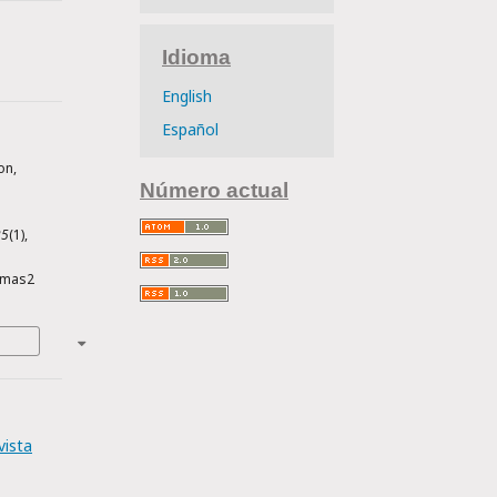
Idioma
English
Español
on,
Número actual
.
25
(1),
smas2
vista