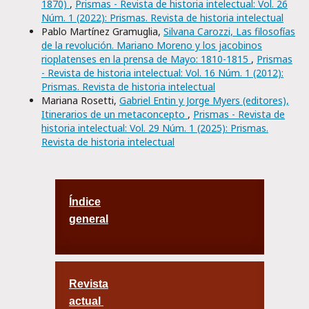
1870)
,
Prismas - Revista de historia intelectual: Vol. 26
Núm. 1 (2022): Prismas. Revista de historia intelectual
Pablo Martínez Gramuglia,
Silvana Carozzi, Las filosofías
de la revolución. Mariano Moreno y los jacobinos
rioplatenses en la prensa de Mayo: 1810-1815
,
Prismas
- Revista de historia intelectual: Vol. 16 Núm. 1 (2012):
Prismas. Revista de historia intelectual
Mariana Rosetti,
Gabriel Entin y Jorge Myers (editores),
Itinerarios de un metaconcepto
,
Prismas - Revista de
historia intelectual: Vol. 29 Núm. 1 (2025): Prismas.
Revista de historia intelectual
Índice
general
Revista
actual