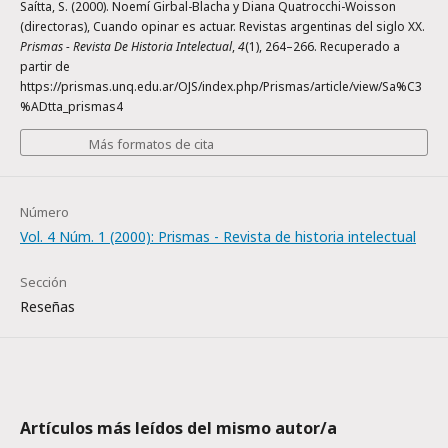
Saítta, S. (2000). Noemí Girbal-Blacha y Diana Quatrocchi-Woisson
(directoras), Cuando opinar es actuar. Revistas argentinas del siglo XX.
Prismas - Revista De Historia Intelectual
,
4
(1), 264–266. Recuperado a
partir de
https://prismas.unq.edu.ar/OJS/index.php/Prismas/article/view/Sa%C3
%ADtta_prismas4
Más formatos de cita
Número
Vol. 4 Núm. 1 (2000): Prismas - Revista de historia intelectual
Sección
Reseñas
Artículos más leídos del mismo autor/a