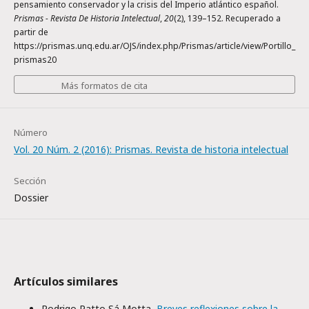
pensamiento conservador y la crisis del Imperio atlántico español.
Prismas - Revista De Historia Intelectual
,
20
(2), 139–152. Recuperado a
partir de
https://prismas.unq.edu.ar/OJS/index.php/Prismas/article/view/Portillo_
prismas20
Más formatos de cita
Número
Vol. 20 Núm. 2 (2016): Prismas. Revista de historia intelectual
Sección
Dossier
Artículos similares
Rodrigo Patto Sá Motta,
Breves reflexiones sobre la