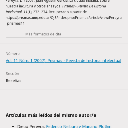
Pereyra, D. (2007). Juan Agustín García, La ciudad indiana, sobre
nuestra incultura y otros ensayos.
Prismas - Revista De Historia
Intelectual
,
11
(1), 272–274. Recuperado a partir de
https://prismas.unq.edu.ar/OJS/index.php/Prismas/article/view/Pereyra
_prismas11
Más formatos de cita
Número
Vol. 11 Núm. 1 (2007): Prismas - Revista de historia intelectual
Sección
Reseñas
Artículos más leídos del mismo autor/a
Diego Pereyra,
Federico Neiburg y Mariano Plotkin