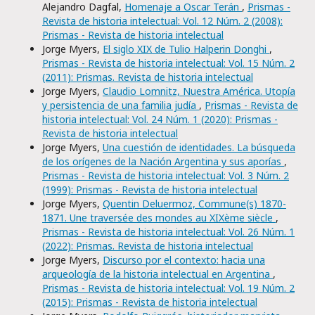
Alejandro Dagfal,
Homenaje a Oscar Terán
,
Prismas -
Revista de historia intelectual: Vol. 12 Núm. 2 (2008):
Prismas - Revista de historia intelectual
Jorge Myers,
El siglo XIX de Tulio Halperin Donghi
,
Prismas - Revista de historia intelectual: Vol. 15 Núm. 2
(2011): Prismas. Revista de historia intelectual
Jorge Myers,
Claudio Lomnitz, Nuestra América. Utopía
y persistencia de una familia judía
,
Prismas - Revista de
historia intelectual: Vol. 24 Núm. 1 (2020): Prismas -
Revista de historia intelectual
Jorge Myers,
Una cuestión de identidades. La búsqueda
de los orígenes de la Nación Argentina y sus aporías
,
Prismas - Revista de historia intelectual: Vol. 3 Núm. 2
(1999): Prismas - Revista de historia intelectual
Jorge Myers,
Quentin Deluermoz, Commune(s) 1870-
1871. Une traversée des mondes au XIXème siècle
,
Prismas - Revista de historia intelectual: Vol. 26 Núm. 1
(2022): Prismas. Revista de historia intelectual
Jorge Myers,
Discurso por el contexto: hacia una
arqueología de la historia intelectual en Argentina
,
Prismas - Revista de historia intelectual: Vol. 19 Núm. 2
(2015): Prismas - Revista de historia intelectual