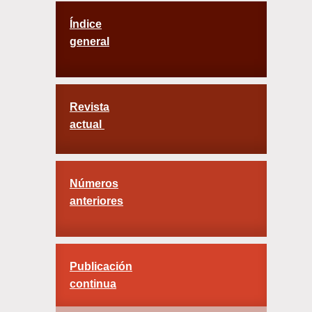
Índice
general
Revista
actual
Números
anteriores
Publicación
continua