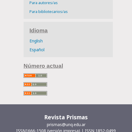
Para autores/as
Para bibliotecarios/as
Idioma
English
Español
Número actual
Revista Prismas
prismas@unq.edu.ar
ISSN1666-1508 (versión impresa) | ISSN 1852-0499