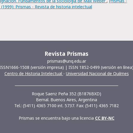
resignación. Fundamentos de la sociología de Max Weber
,
Prismas -
 (1999): Prismas - Revista de historia intelectual
Revista Prismas
prismas@unq.edu.ar
ISSN1666-1508 (versión impresa) | ISSN 1852-0499 (versión en línea
Centro de Historia Intelectual
-
Universidad Nacional de Quilmes
__________________________________________________________
Roque Saenz Peña 352 (B1876BXD)
Bernal. Buenos Aires, Argentina
Tel.: (5411) 4365 7100 int. 5737. Fax: (5411) 4365 7182
Prismas se encuentra bajo una licencia
CC BY-NC