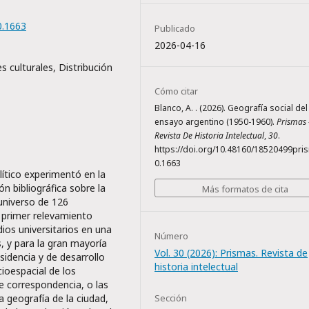
0.1663
Publicado
2026-04-16
s culturales, Distribución
Cómo citar
Blanco, A. . (2026). Geografía social del
ensayo argentino (1950-1960).
Prismas 
Revista De Historia Intelectual
,
30
.
https://doi.org/10.48160/18520499pri
0.1663
ítico experimentó en la
n bibliográfica sobre la
Más formatos de cita
 universo de 126
n primer relevamiento
ios universitarios en una
Número
, y para la gran mayoría
Vol. 30 (2026): Prismas. Revista de
sidencia y de desarrollo
historia intelectual
cioespacial de los
e correspondencia, o las
la geografía de la ciudad,
Sección