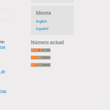
Idioma
English
Español
tín
Número actual
ista
a de
smas