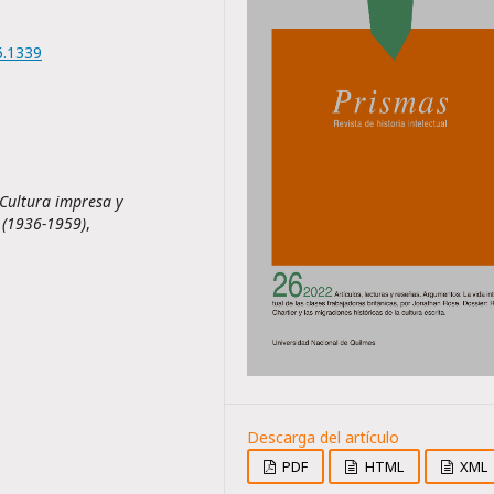
6.1339
 Cultura impresa y
e (1936-1959)
,
PDF
HTML
XML