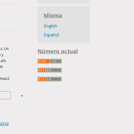
Idioma
English
Español
ez, Un
Número actual
 y
Luís
De
smas2
vista