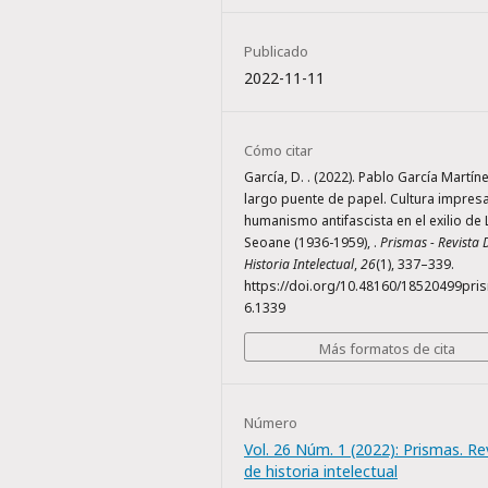
Publicado
2022-11-11
Cómo citar
García, D. . (2022). Pablo García Martín
largo puente de papel. Cultura impresa
humanismo antifascista en el exilio de 
Seoane (1936-1959), .
Prismas - Revista 
Historia Intelectual
,
26
(1), 337–339.
https://doi.org/10.48160/18520499pri
6.1339
Más formatos de cita
Número
Vol. 26 Núm. 1 (2022): Prismas. Re
de historia intelectual