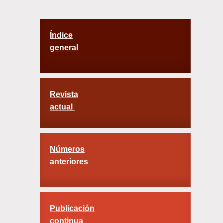
Índice
general
Revista
actual
Números
anteriores
Publicación
continua