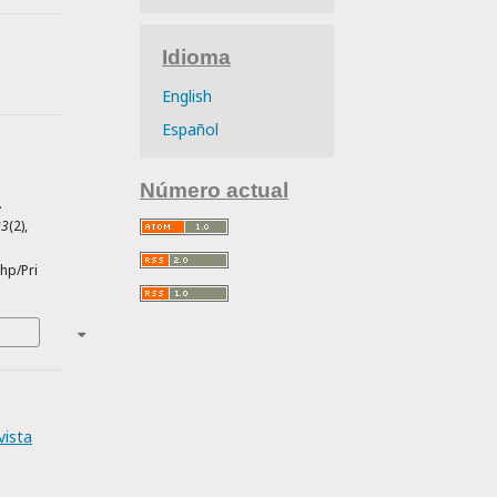
Idioma
English
Español
Número actual
.
23
(2),
hp/Pri
vista