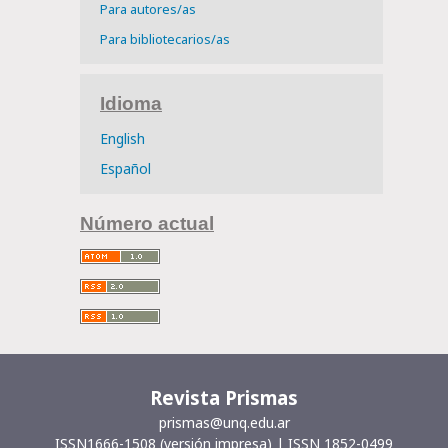
Para autores/as
Para bibliotecarios/as
Idioma
English
Español
Número actual
Revista Prismas
prismas@unq.edu.ar
ISSN1666-1508 (versión impresa) | ISSN 1852-0499