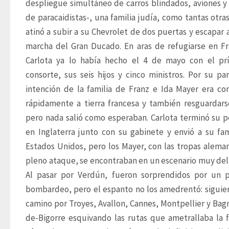
despliegue simultáneo de carros blindados, aviones y l
de paracaidistas-, una familia judía, como tantas otras,
atinó a subir a su Chevrolet de dos puertas y escapar a
marcha del Gran Ducado. En aras de refugiarse en Fra
Carlota ya lo había hecho el 4 de mayo con el prí
consorte, sus seis hijos y cinco ministros. Por su part
intención de la familia de Franz e Ida Mayer era con
rápidamente a tierra francesa y también resguardarse 
pero nada salió como esperaban. Carlota terminó su pe
en Inglaterra junto con su gabinete y envió a su fami
Estados Unidos, pero los Mayer, con las tropas aleman
pleno ataque, se encontraban en un escenario muy deli
Al pasar por Verdún, fueron sorprendidos por un p
bombardeo, pero el espanto no los amedrentó: siguier
camino por Troyes, Avallon, Cannes, Montpellier y Bag
de-Bigorre esquivando las rutas que ametrallaba la f