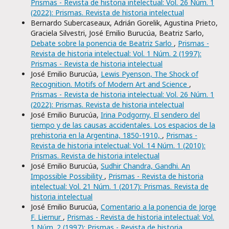
Prismas - Revista de historia intelectual: Vol. 26 Núm. 1
(2022): Prismas. Revista de historia intelectual
Bernardo Subercaseaux, Adrián Gorelik, Agustina Prieto,
Graciela Silvestri, José Emilio Burucúa, Beatriz Sarlo,
Debate sobre la ponencia de Beatriz Sarlo
,
Prismas -
Revista de historia intelectual: Vol. 1 Núm. 2 (1997):
Prismas - Revista de historia intelectual
José Emilio Burucúa,
Lewis Pyenson, The Shock of
Recognition. Motifs of Modern Art and Science
,
Prismas - Revista de historia intelectual: Vol. 26 Núm. 1
(2022): Prismas. Revista de historia intelectual
José Emilio Burucúa,
Irina Podgorny, El sendero del
tiempo y de las causas accidentales. Los espacios de la
prehistoria en la Argentina, 1850-1910,
,
Prismas -
Revista de historia intelectual: Vol. 14 Núm. 1 (2010):
Prismas. Revista de historia intelectual
José Emilio Burucúa,
Sudhir Chandra, Gandhi. An
Impossible Possibility
,
Prismas - Revista de historia
intelectual: Vol. 21 Núm. 1 (2017): Prismas. Revista de
historia intelectual
José Emilio Burucúa,
Comentario a la ponencia de Jorge
F. Liernur
,
Prismas - Revista de historia intelectual: Vol.
1 Núm. 2 (1997): Prismas - Revista de historia