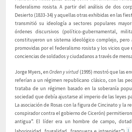
federalismo rosista. A partir del análisis de dos co
Desierto (1833-34) y aquellas otras exhibidas en las fies
transmitió su ideología a sectores populares mayo
órdenes discursivos (político-gubernamental, milita
constituyeron un sistema ideológico complejo, pero a 
promovidas por el federalismo rosista y los vicios qu
conciencias de soldados y ciudadanos a través de mensaj
Jorge Myers, en 
Orden y virtud
 (1995) mostró que las enu
referían a un régimen republicano clásico, con las pe
trataba de un régimen basado en la soberanía popula
sociedad que debía ajustarse al imperio de las leyes p
La asociación de Rosas con la figura de Cincinato y la r
conspirador contra el gobierno de Cicerón) permitieron
antigua”. El líder era un hombre de campo, dotado 
1
laboriosidad, frugalidad, franqueza e intrepidez”),