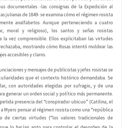
rpus documentales -las consignas de la Expedición al 
tas julianas de 1849- se examina cómo el régimen rosista 
rmente analfabetos. Aunque perteneciendo a cuatro 
r, moral y religioso), los santos y señas rosistas 
la vez comprensible. Ellos explicitaban las virtudes 
e rechazaba, mostrando cómo Rosas intentó moldear las 
es accesibles y claros.
nciaciones y mensajes de publicistas y jefes rosistas se 
culiaridades que el contexto histórico demandaba. Se 
r, con autoridades elegidas por sufragio, y de una 
ara generar un orden social y político más permanente. 
epetida presencia del “conspirador ubicuo” (Catilina, el 
 a Myers pensar al régimen rosista como una “república 
de ciertas virtudes (“los valores tradicionales de 
 que lo hacían apto para controlar el desorden de la 