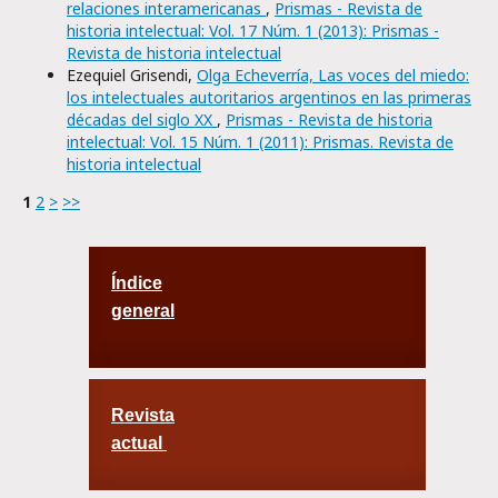
relaciones interamericanas
,
Prismas - Revista de
historia intelectual: Vol. 17 Núm. 1 (2013): Prismas -
Revista de historia intelectual
Ezequiel Grisendi,
Olga Echeverría, Las voces del miedo:
los intelectuales autoritarios argentinos en las primeras
décadas del siglo XX
,
Prismas - Revista de historia
intelectual: Vol. 15 Núm. 1 (2011): Prismas. Revista de
historia intelectual
1
2
>
>>
Índice
general
Revista
actual