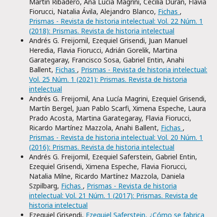
Martín Ribadero, Ana Lucía Magrini, Cecilia Durán, Flavia
Fiorucci, Natalia Ávila, Alejandro Blanco,
Fichas
,
Prismas - Revista de historia intelectual: Vol. 22 Núm. 1
(2018): Prismas. Revista de historia intelectual
Andrés G. Freijomil, Ezequiel Grisendi, Juan Manuel
Heredia, Flavia Fiorucci, Adrián Gorelik, Martina
Garategaray, Francisco Sosa, Gabriel Entin, Anahi
Ballent,
Fichas
,
Prismas - Revista de historia intelectual:
Vol. 25 Núm. 1 (2021): Prismas. Revista de historia
intelectual
Andrés G. Freijomil, Ana Lucía Magrini, Ezequiel Grisendi,
Martín Bergel, Juan Pablo Scarfi, Ximena Espeche, Laura
Prado Acosta, Martina Garategaray, Flavia Fiorucci,
Ricardo Martínez Mazzola, Anahi Ballent,
Fichas
,
Prismas - Revista de historia intelectual: Vol. 20 Núm. 1
(2016): Prismas. Revista de historia intelectual
Andrés G. Freijomil, Ezequiel Saferstein, Gabriel Entin,
Ezequiel Grisendi, Ximena Espeche, Flavia Fiorucci,
Natalia Milne, Ricardo Martínez Mazzola, Daniela
Szpilbarg,
Fichas
,
Prismas - Revista de historia
intelectual: Vol. 21 Núm. 1 (2017): Prismas. Revista de
historia intelectual
Ezequiel Grisendi,
Ezequiel Saferstein, ¿Cómo se fabrica