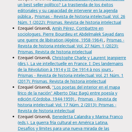
un best seller político? La trastienda de los éxitos
editoriales y su capacidad de intervenir en la agenda
pública
,
Prismas - Revista de historia intelectual: Vol. 26
Núm. 1 (2022): Prismas. Revista de historia intelectual
Ezequiel Grisendi,
Amín Pérez, Combattre en
sociologues. Pierre Bourdieu et Abdelmalek Sayad dans
une guerre de libération (Algérie, 1958-1964)
,
Prismas -
Revista de historia intelectual: Vol. 27 Núm. 1 (2023):
Prismas. Revista de historia intelectual
Ezequiel Grisendi,
Christophe Charle y Laurent Jeanpierre
(dirs.), La vie intellectuelle en France. I: Des landemains
de la Révolution à 1914 y II: De 1914 à nos jours
,
Prismas - Revista de historia intelectual: Vol. 21 Núm. 1
(2017): Prismas. Revista de historia intelectual
Ezequiel Grisendi,
"Los poetas del interior en el mapa
lírico de la nación" Alberto Díaz Bagú entre poesía y
edición (Córdoba, 1944-1959)
,
Prismas - Revista de
historia intelectual: Vol. 17 Núm. 2 (2013): Prismas -
Revista de historia intelectual
Ezequiel Grisendi,
Benedetta Calandra y Marina Franco
(eds.), La guerra fría cultural en América Latina.
Desafíos y límites para una nueva mirada de las