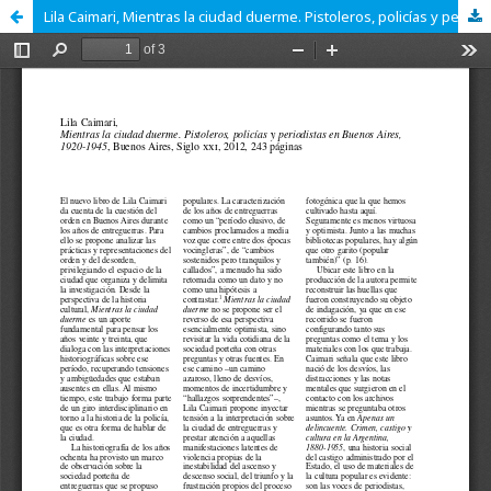
Lila Caimari, Mientras la ciudad duerme. Pistoleros, policías y periodistas en Buenos Aires, 1920-1945