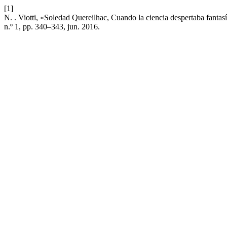
[1]
N. . Viotti, «Soledad Quereilhac, Cuando la ciencia despertaba fantasía
n.º 1, pp. 340–343, jun. 2016.