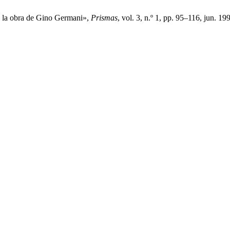
en la obra de Gino Germani»,
Prismas
, vol. 3, n.º 1, pp. 95–116, jun. 19