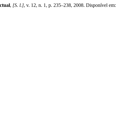
ctual
,
[S. l.]
, v. 12, n. 1, p. 235–238, 2008. Disponível em: