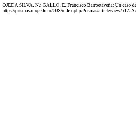
OJEDA SILVA, N.; GALLO, E. Francisco Barroetaveña: Un caso de 
https://prismas.unq.edu.ar/OJS/index.php/Prismas/article/view/517. A