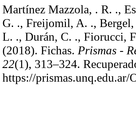
Martínez Mazzola, . R. ., Esp
G. ., Freijomil, A. ., Bergel
L. ., Durán, C. ., Fiorucci, F
(2018). Fichas.
Prismas - Re
22
(1), 313–324. Recuperado
https://prismas.unq.edu.a