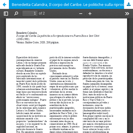
Benedetta Calandra, Il corpo del Caribe. Le politiche sulla riproduzione tra Puerto Rico e Stati Uniti (1898-1993)